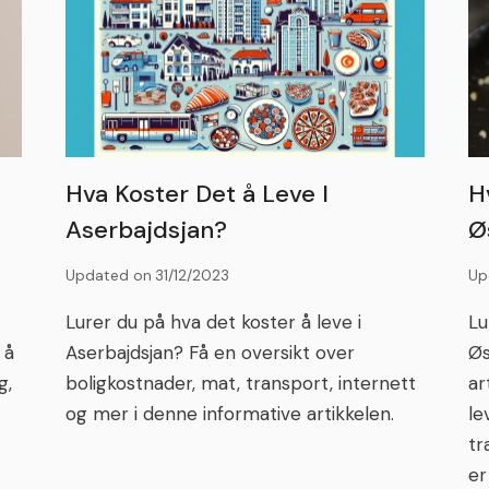
Hva Koster Det å Leve I
H
Aserbajdsjan?
Ø
Updated on
31/12/2023
Up
Lurer du på hva det koster å leve i
Lu
 å
Aserbajdsjan? Få en oversikt over
Øs
g,
boligkostnader, mat, transport, internett
ar
og mer i denne informative artikkelen.
le
tr
er