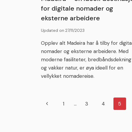
for digitale nomader og
eksterne arbeidere
Updated on
27/11/2023
Opplev alt Madeira har å tilby for digita
nomader og eksterne arbeidere. Med
moderne fasiliteter, bredbåndsdekning
og vakker natur, er øya ideell for en
vellykket nomadereise.
Page
Previous
1
…
3
4
5
Page
navigation