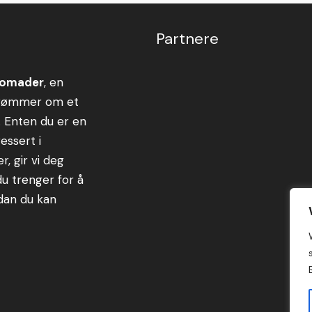
Partnere
 nomader
, en
 drømmer om et
. Enten du er en
ressert i
, gir vi deg
du trenger for å
rdan du kan