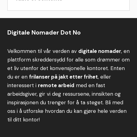
Oppdag Krakow: En av Europas vakreste
middelalderbyer
Krakows historie og betydning
Digitale Nomader Dot No
Krakows befolkning og folkeliv
Språk og kommunikasjon i Krakow
Muligheter for digitale nomader i Krakow
Velkommen til vår verden av
digitale nomader
, en
Arbeidsmuligheter og tilgang til internett i
plattform skreddersydd for alle som drømmer om
Krakow
et liv utenfor det konvensjonelle kontoret. Enten
Populære nabolag for digitale nomader
du er en
frilanser på jakt etter frihet
, eller
Prisnivå i Krakow for digitale nomader
interessert i
remote arbeid
med en fast
Offentlig transport i Krakow
arbeidsgiver, gir vi deg ressursene, innsikten og
Oppsummering
inspirasjonen du trenger for å ta steget. Bli med
oss i å utforske hvordan du kan gjøre hele verden
til ditt kontor!