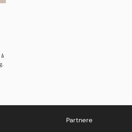
 å
g,
Partnere